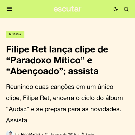
MÚSICA
Filipe Ret lança clipe de
“Paradoxo Mítico” e
“Abençoado”; assista
Reunindo duas canções em um único
clipe, Filipe Ret, encerra o ciclo do álbum
“Audaz” e se prepara para as novidades.
Assista.
by
Neto Martini
24 de maio de 2019
2 min