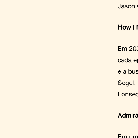
Jason 
How I 
Em 203
cada e
e a bu
Segel,
Fonsec
Admirá
Em um 