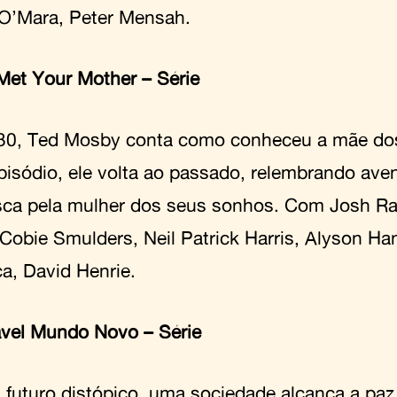
O’Mara, Peter Mensah.
Met Your Mother – Série
0, Ted Mosby conta como conheceu a mãe dos 
pisódio, ele volta ao passado, relembrando av
sca pela mulher dos seus sonhos. Com Josh Ra
 Cobie Smulders, Neil Patrick Harris, Alyson H
a, David Henrie.
vel Mundo Novo – Série
futuro distópico, uma sociedade alcança a paz