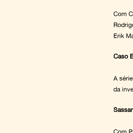
Com Ch
Rodrig
Erik M
Caso 
A séri
da inve
Sassa
Com Pa