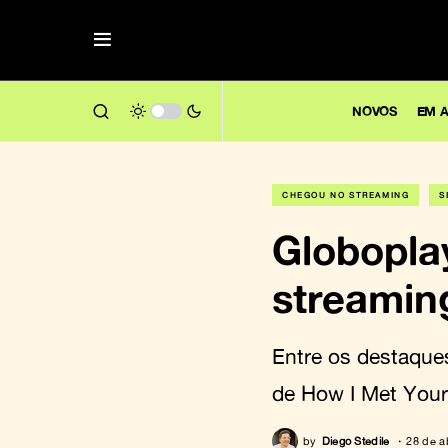
NOVOS
EM A
CHEGOU NO STREAMING
S
Globopla
streamin
Entre os destaque
de How I Met You
by
Diego Stedile
28 de a