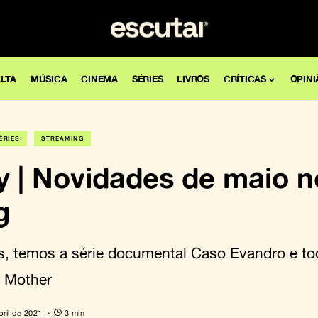
LTA
MÚSICA
CINEMA
SÉRIES
LIVROS
CRÍTICAS
OPINI
ÉRIES
STREAMING
y | Novidades de maio n
g
s, temos a série documental Caso Evandro e t
r Mother
bril de 2021
3 min