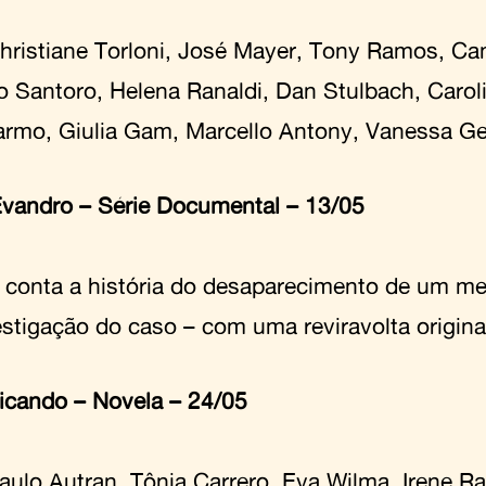
ristiane Torloni, José Mayer, Tony Ramos, Cam
o Santoro, Helena Ranaldi, Dan Stulbach, Caro
armo, Giulia Gam, Marcello Antony, Vanessa Ger
Evandro
–
Série Documental – 13/05
e conta a história do desaparecimento de um m
stigação do caso – com uma reviravolta original
ricando
–
Novela – 24/05
ulo Autran, Tônia Carrero, Eva Wilma, Irene R