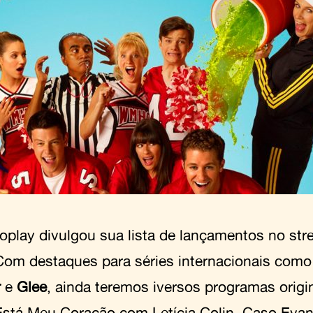
oplay divulgou sua lista de lançamentos no stre
Com destaques para séries internacionais com
r
e
Glee
, ainda teremos iversos programas origi
stá Meu Coração com Letícia Colin, Caso Evand