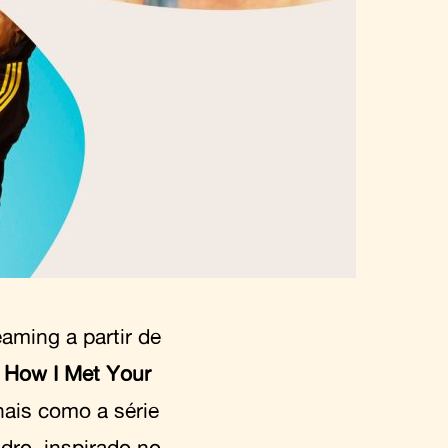
aming a partir de
o
How I Met Your
nais como a série
ro, inspirado no