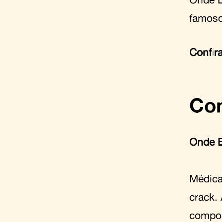
famoso
Confira
Com
Onde E
Médica
crack.
compos