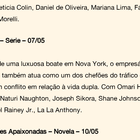
ticia Colin, Daniel de Oliveira, Mariana Lima, 
orelli.
– Série – 07/05
e uma luxuosa boate em Nova York, o empresá
k também atua como um dos chefões do tráfico
m conflito em relação à vida dupla. Com Omari 
 Naturi Naughton, Joseph Sikora, Shane Johnso
l Rainey Jr., La La Anthony.
res Apaixonadas
–
Novela – 10/05