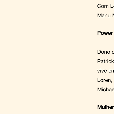
Com Le
Manu M
Power 
Dono d
Patric
vive e
Loren,
Michae
Mulhe