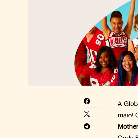
A Glob
maio! 
Mothe
Onde E