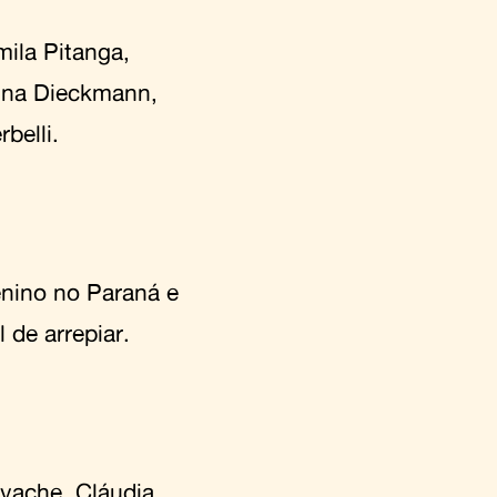
ila Pitanga,
lina Dieckmann,
belli.
enino no Paraná e
 de arrepiar.
avache, Cláudia