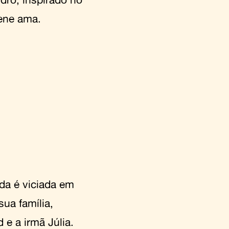
gene ama.
da é viciada em
ua família,
 e a irmã Júlia.