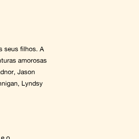
seus filhos. A
enturas amorosas
dnor, Jason
annigan, Lyndsy
 e o