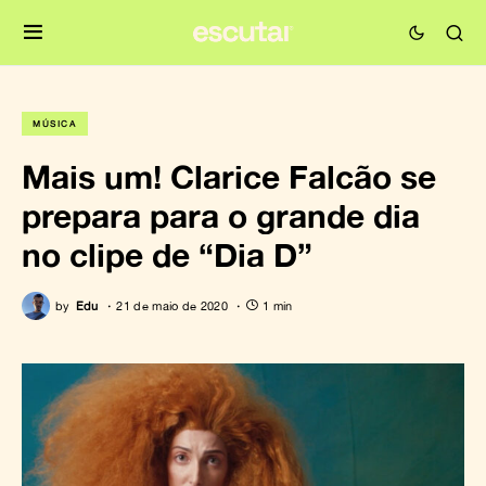
MÚSICA
Mais um! Clarice Falcão se
prepara para o grande dia
no clipe de “Dia D”
by
Edu
21 de maio de 2020
1 min