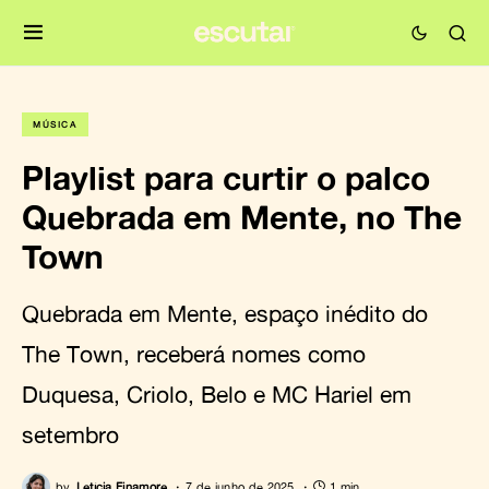
MÚSICA
Playlist para curtir o palco
Quebrada em Mente, no The
Town
Quebrada em Mente, espaço inédito do
The Town, receberá nomes como
Duquesa, Criolo, Belo e MC Hariel em
setembro
by
Letícia Finamore
7 de junho de 2025
1 min