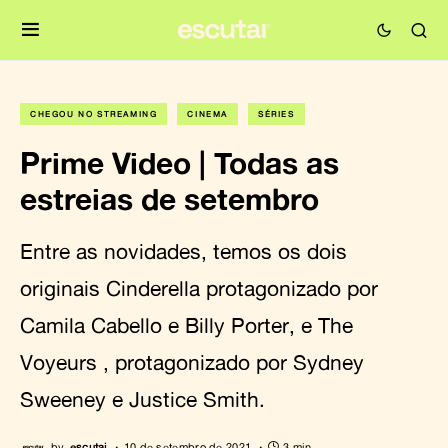
CHEGOU NO STREAMING
CINEMA
SÉRIES
Prime Video | Todas as
estreias de setembro
Entre as novidades, temos os dois
originais Cinderella protagonizado por
Camila Cabello e Billy Porter, e The
Voyeurs , protagonizado por Sydney
Sweeney e Justice Smith.
by
escutai
10 de setembro de 2021
3 min