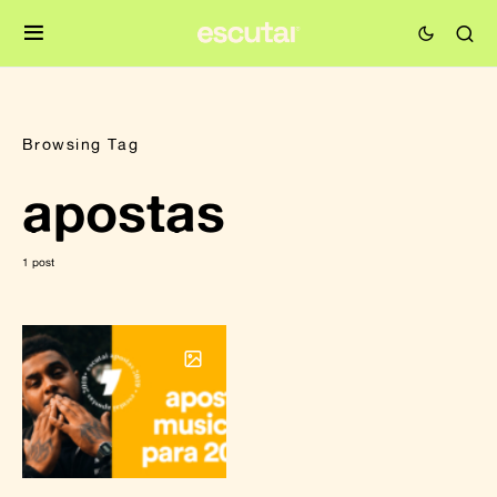
Browsing Tag
apostas
1 post