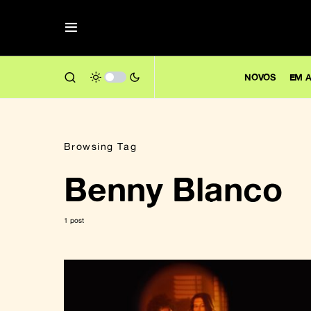
NOVOS
EM A
Browsing Tag
Benny Blanco
1 post