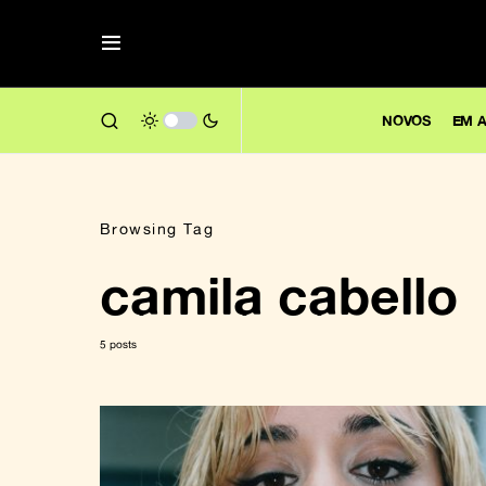
NOVOS
EM A
Browsing Tag
camila cabello
5 posts