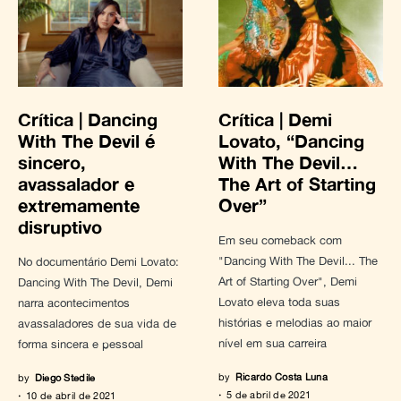
Crítica | Dancing
Crítica | Demi
With The Devil é
Lovato, “Dancing
sincero,
With The Devil…
avassalador e
The Art of Starting
extremamente
Over”
disruptivo
Em seu comeback com
"Dancing With The Devil... The
No documentário Demi Lovato:
Art of Starting Over", Demi
Dancing With The Devil, Demi
Lovato eleva toda suas
narra acontecimentos
histórias e melodias ao maior
avassaladores de sua vida de
nível em sua carreira
forma sincera e pessoal
by
Ricardo Costa Luna
by
Diego Stedile
5 de abril de 2021
10 de abril de 2021