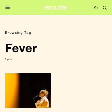
Browsing Tag
Fever
1 post