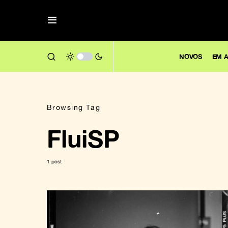
NOVOS
EM A
Browsing Tag
FluiSP
1 post