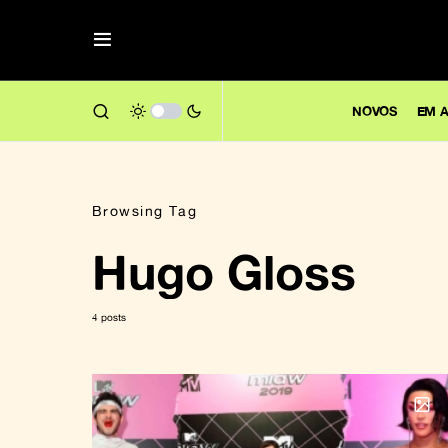
NOVOS
EM A
Browsing Tag
Hugo Gloss
4 posts