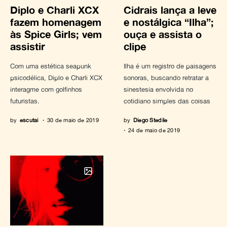
Diplo e Charli XCX
Cidrais lança a leve
fazem homenagem
e nostálgica “Ilha”;
às Spice Girls; vem
ouça e assista o
assistir
clipe
Com uma estética seapunk
Ilha é um registro de paisagens
psicodélica, Diplo e Charli XCX
sonoras, buscando retratar a
interagme com golfinhos
sinestesia envolvida no
futuristas.
cotidiano simples das coisas
by
escutai
30 de maio de 2019
by
Diego Stedile
24 de maio de 2019