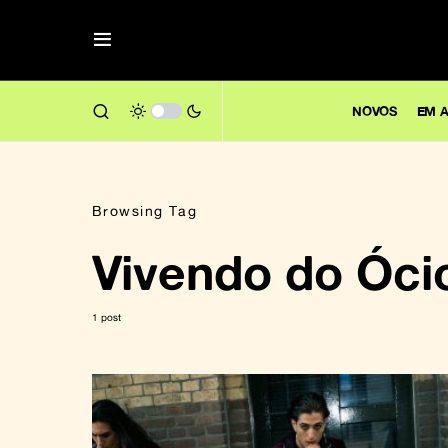
NOVOS
EM A
Browsing Tag
Vivendo do Óci
1 post