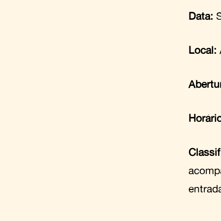
Data:
S
Local:
Abertu
Horári
Classif
acompa
entrad