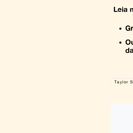
Leia 
G
Ou
d
Taylor S