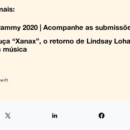
mais:
rammy 2020 | Acompanhe as submissõ
ça “Xanax”, o retorno de Lindsay Lo
a música
wift