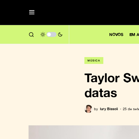
NOVOS
EM A
MÚSICA
Taylor Sw
datas
by
Iury Bissoli
25 de se