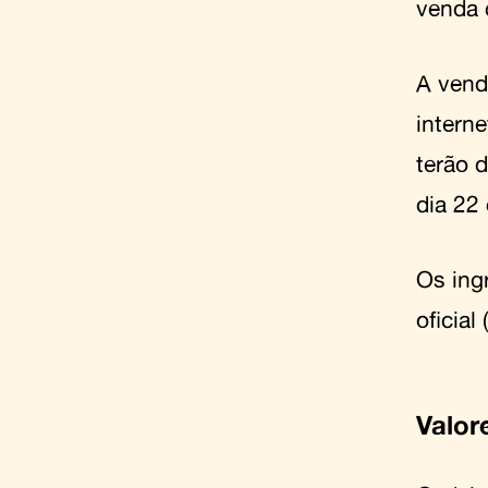
venda 
A vend
intern
terão d
dia 22 
Os ing
oficial
Valor