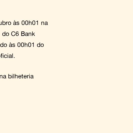
tubro às 00h01 na
es do C6 Bank
ando às 00h01 do
icial.
a bilheteria