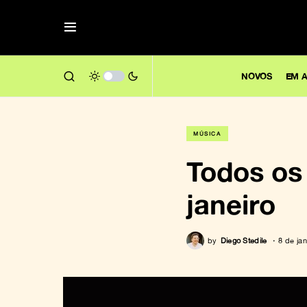
NOVOS
EM A
MÚSICA
Todos os
janeiro
by
Diego Stedile
8 de ja