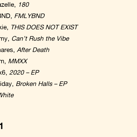
zelle,
180
BND,
FMLYBND
kie,
THIS DOES NOT EXIST
rmy,
Can’t Rush the Vibe
ares,
After Death
um,
MMXX
x6,
2020 – EP
iday,
Broken Halls – EP
White
1