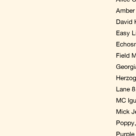
Amber 
David 
Easy L
Echos
Field 
Georgi
Herzo
Lane 8
MC Ig
Mick J
Poppy
Purple