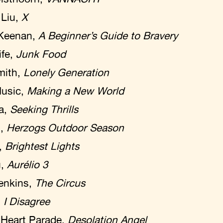
Liu,
X
Keenan,
A Beginner’s Guide to Bravery
ife,
Junk Food
mith,
Lonely Generation
Music,
Making a New World
a,
Seeking Thrills
g,
Herzogs Outdoor Season
,
Brightest Lights
u,
Aurélio 3
enkins,
The Circus
,
I Disagree
 Heart Parade,
Desolation Angel