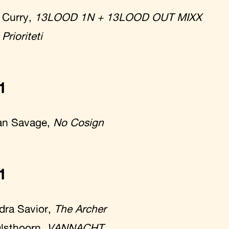
 Curry,
13LOOD 1N + 13LOOD OUT MIXX
,
Prioriteti
1
n Savage,
No Cosign
1
dra Savior,
The Archer
Olsthoorn,
VANNACHT