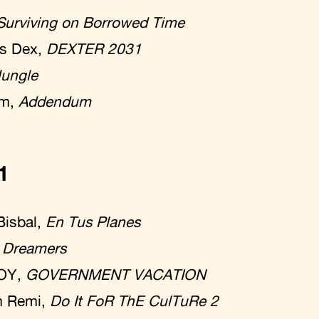
Surviving on Borrowed Time
s Dex,
DEXTER 2031
Jungle
um,
Addendum
1
Bisbal,
En Tus Planes
,
Dreamers
OY,
GOVERNMENT VACATION
m Remi,
Do It FoR ThE CulTuRe 2