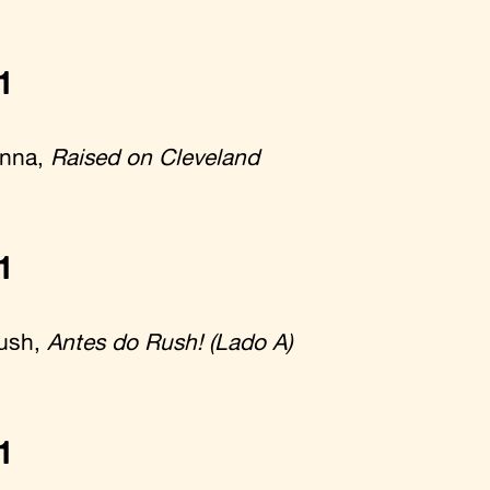
1
unna,
Raised on Cleveland
1
ush,
Antes do Rush! (Lado A)
1