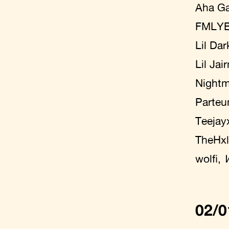
Aha Ga
FMLY
Lil Dar
Lil Jai
Nightm
Parte
Teejay
TheHxl
wolfi,
02/0