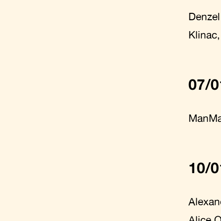
Denzel
Klinac
07/0
ManMa
10/0
Alexan
Alice 