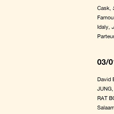
Cask,
Famou
Idaly,
Parte
03/0
David 
JUNG
RAT B
Salaa