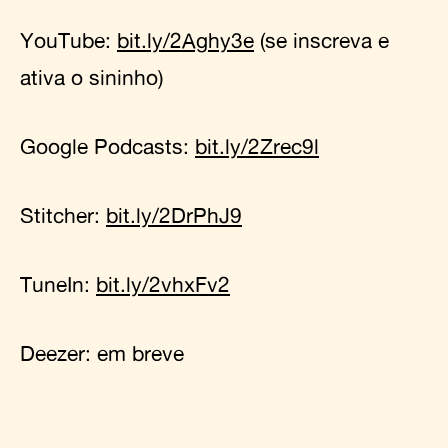
YouTube:
bit.ly/2Aghy3e
(se inscreva e
ativa o sininho)
Google Podcasts:
bit.ly/2Zrec9l
Stitcher:
bit.ly/2DrPhJ9
TuneIn:
bit.ly/2vhxFv2
Deezer: em breve