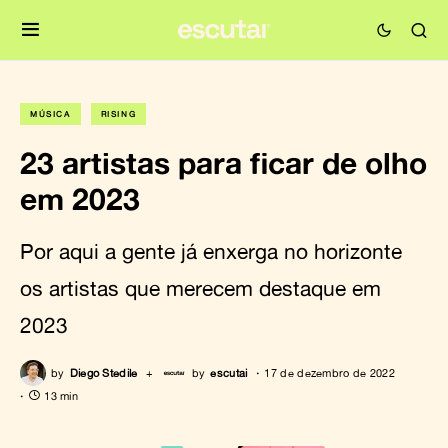
MÚSICA
RISING
23 artistas para ficar de olho
em 2023
Por aqui a gente já enxerga no horizonte
os artistas que merecem destaque em
2023
by
Diego Stedile
+
by
escutai
17 de dezembro de 2022
13 min