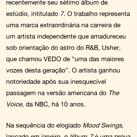
recentemente seu sétimo álbum de
estúdio, intitulado
7
. O trabalho representa
uma marca extraordinária na carreira de
um artista independente que amadureceu
sob orientação do astro do R&B, Usher,
que chamou VEDO de “uma das maiores
vozes desta geração”. O artista ganhou
notoriedade após sua inesquecível
passagem na versão americana do
The
Voice
, da NBC, há 10 anos.
Na sequência do elogiado
Mood Swings
,
lançado em janeiro, o álbum
7
é uma prova