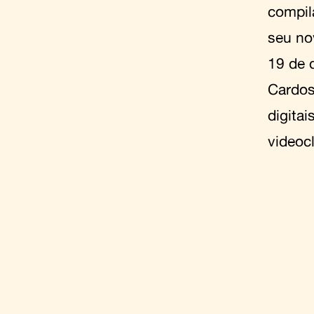
compil
seu n
19 de 
Cardos
digita
videoc