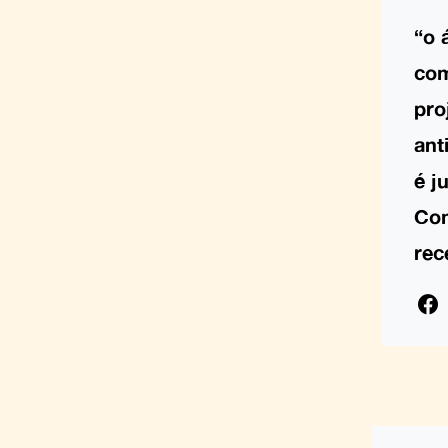
“o 
com
pro
ant
é j
Com
rec