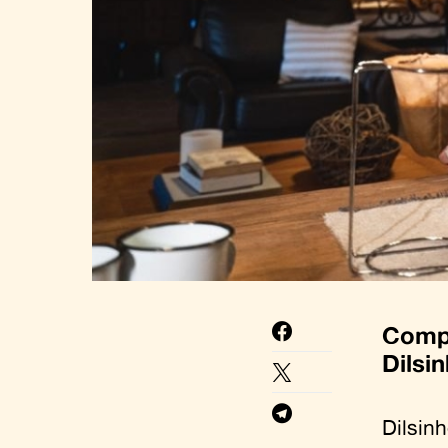
Compi
Dilsi
Dilsin