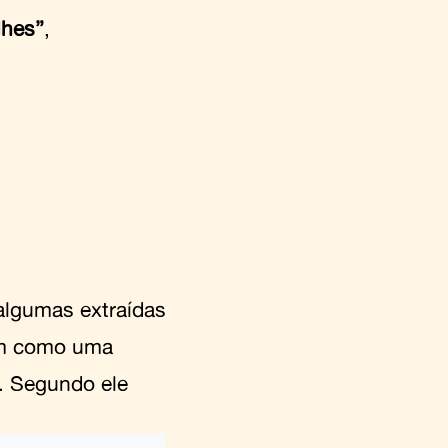
lhes”
,
 algumas extraídas
am como uma
r. Segundo ele