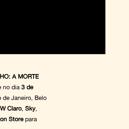
HO: A MORTE
e no dia
3 de
 de Janeiro, Belo
W Claro
,
Sky
,
ion Store
para