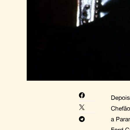
Depois
Chefão
a Para
Ford C