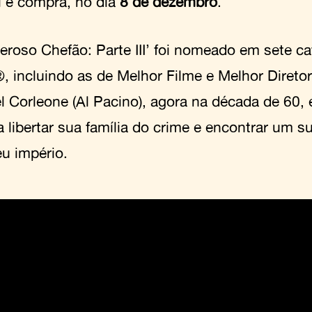
l e compra, no dia
8 de dezembro
.
eroso Chefão: Parte III’ foi nomeado em sete ca
, incluindo as de Melhor Filme e Melhor Diretor
l Corleone (Al Pacino), agora na década de 60,
a libertar sua família do crime e encontrar um 
eu império.