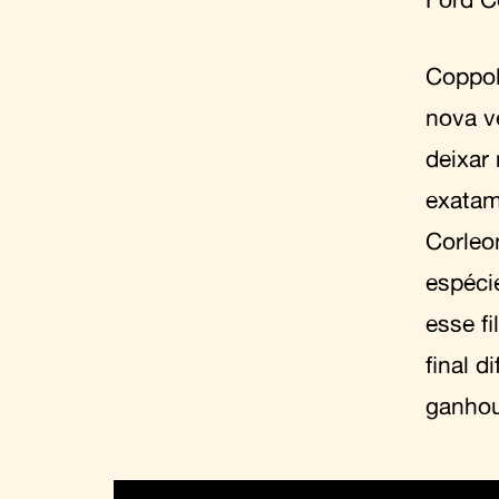
Coppol
nova v
deixar 
exatam
Corleo
espéci
esse f
final 
ganhou