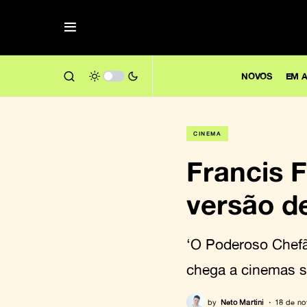
NOVOS
EM A
CINEMA
Francis 
versão de
‘O Poderoso Chefã
chega a cinemas se
by
Neto Martini
18 de n