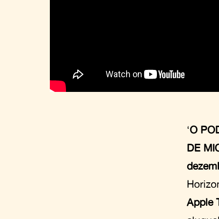
‘
O PO
DE MI
dezemb
Horizon
Apple 