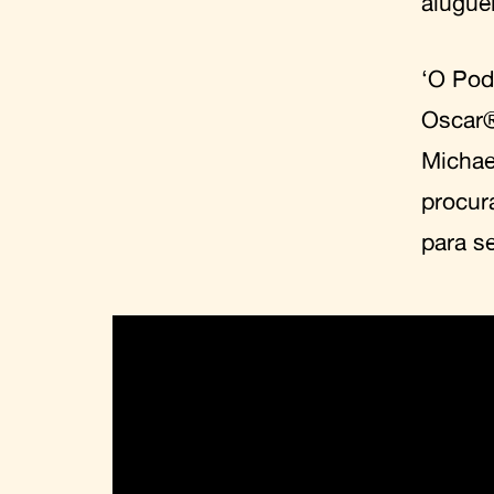
alugue
‘O Pod
Oscar®
Michae
procur
para s