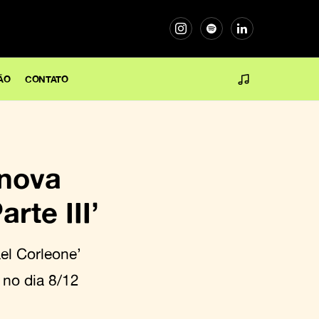
ÃO
CONTATO
 nova
rte III’
el Corleone’
 no dia 8/12