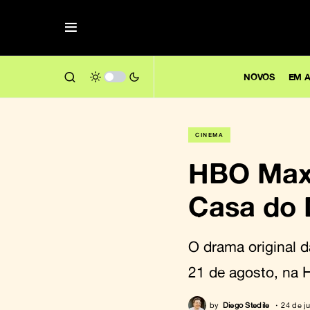
NOVOS
EM A
CINEMA
HBO Max a
Casa do 
O drama original
21 de agosto, na
by
Diego Stedile
24 de j