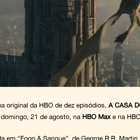
a original da HBO de dez episódios,
A CASA 
a domingo, 21 de agosto, na
HBO Max
e na HBO
a em “Fogo & Sangue”, de George R.R. Martin, 