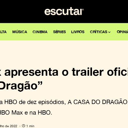
LTA
MÚSICA
CINEMA
SÉRIES
LIVROS
CRÍTICAS
OPINI
presenta o trailer ofic
Dragão”
 da HBO de dez episódios, A CASA DO DRAGÃO,
 HBO Max e na HBO.
ulho de 2022
1 min