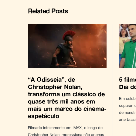
Related Posts
“A Odisseia”, de
5 film
Christopher Nolan,
Dia d
transforma um clássico de
Em celeb
quase três mil anos em
separamo
mais um marco do cinema-
demonstra
espetáculo
arte brasi
Filmado inteiramente em IMAX, o longa de
Christopher Nolan impressiona não apenas