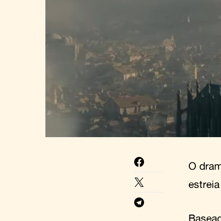
O dram
estrei
Basead