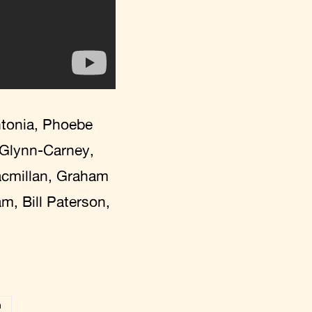
tonia, Phoebe
 Glynn-Carney,
acmillan, Graham
, Bill Paterson,
n