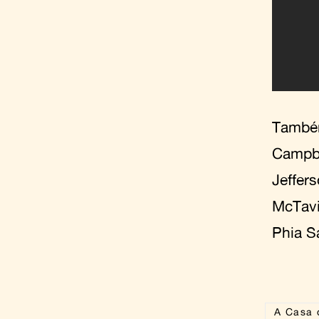
Também
Campbe
Jeffer
McTavi
Phia S
A Casa 