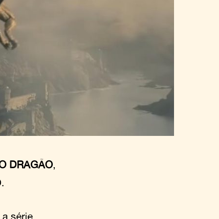
DO DRAGÃO
,
.
a série