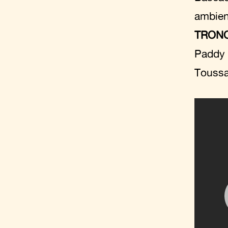
ambien
TRON
Paddy 
Toussa