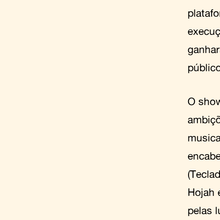
platafo
execuç
ganhar
públic
O show
ambiçõ
musica
encabe
(Teclad
Hojah 
pelas l