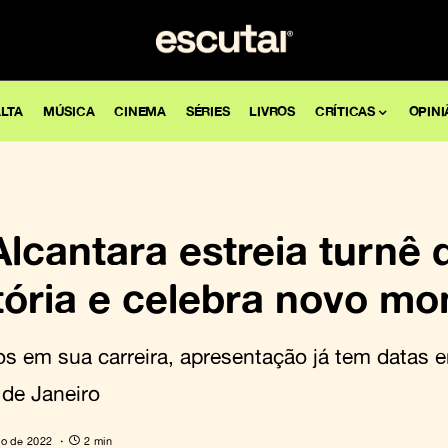
LTA
MÚSICA
CINEMA
SÉRIES
LIVROS
CRÍTICAS
OPINI
 Alcantara estreia turnê
etória e celebra novo m
s em sua carreira, apresentação já tem datas 
 de Janeiro
io de 2022
2 min