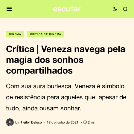
CINEMA
CRÍTICA DE CINEMA
Crítica | Veneza navega pela
magia dos sonhos
compartilhados
Com sua aura burlesca, Veneza é símbolo
de resistência para aqueles que, apesar de
tudo, ainda ousam sonhar.
by
Heitor Beluco
17 de junho de 2021
2 min