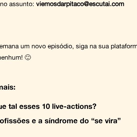
no assunto:
viemosdarpitaco@escutai.com
emana um novo episódio, siga na sua plataform
nenhum! 🙂
mais:
e tal esses 10 live-actions?
ofissões e a síndrome do “se vira”