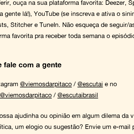
erir, ouça na sua plataforma favorita:
Deezer
,
S
 a gente lá!),
YouTube
(se inscreva e ativa o sini
sts
,
Stitcher
e
TuneIn
.
Não esqueça de seguir/as
orma favorita pra receber toda semana o episódi
e fale com a gente
stagram
@viemosdarpitaco
/
@escutai
e no
@viemosdarpitaco
/
@escutaibrasil
ossa ajudinha ou opinião em algum dilema da 
ítica, um elogio ou sugestão? Envie um e-mail