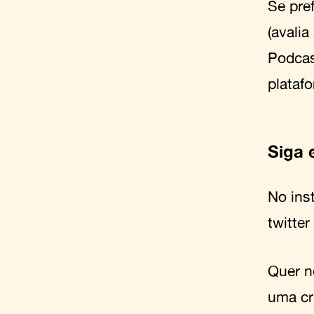
Se pref
(avalia
Podca
plataf
Siga 
No in
twitter
Quer n
uma cr