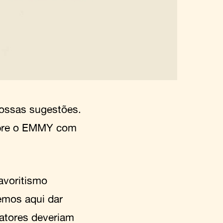
nossas sugestões.
obre o EMMY com
favoritismo
emos aqui dar
 atores deveriam