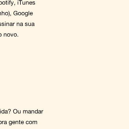
potify
,
iTunes
nho),
Google
sinar na sua
o novo.
vida? Ou mandar
 pra gente com