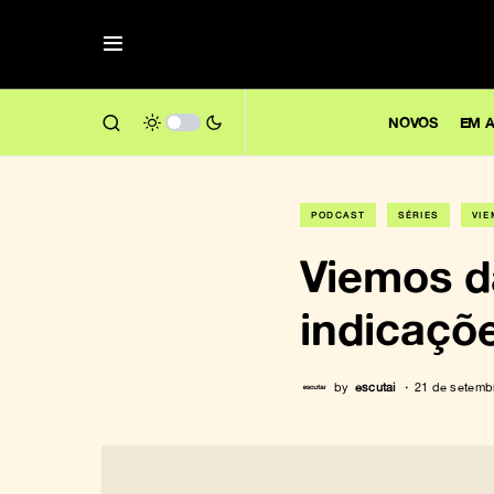
NOVOS
EM A
PODCAST
SÉRIES
VIE
Viemos d
indicaçõ
by
escutai
21 de setemb