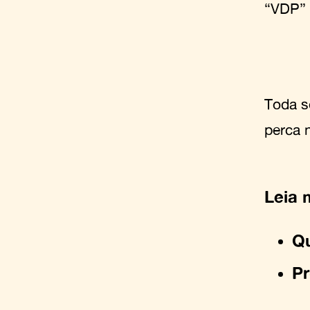
“VDP” 
Toda s
perca 
Leia 
Qu
Pr