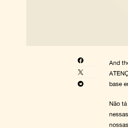
And th
ATENÇÃ
base e
Não tá 
nessas
nossas