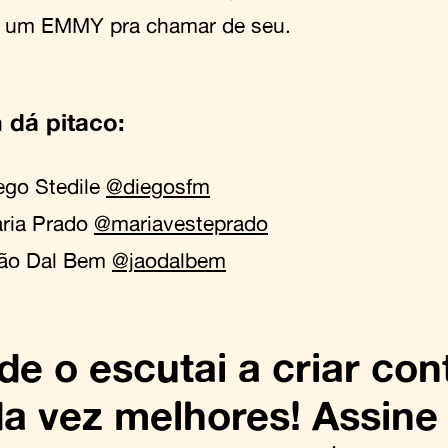
 um EMMY pra chamar de seu.
dá pitaco:
ego Stedile
@diegosfm
ria Prado
@mariavesteprado
ão Dal Bem
@jaodalbem
de o escutai a criar co
a vez melhores! Assine