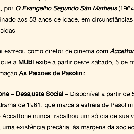
, por
O Evangelho Segundo São Matheus
(1964
inado aos 53 anos de idade, em circunstâncias
ecidas.
ni estreou como diretor de cinema com
Accatton
,
que a
MUBI
exibe a partir deste sábado, 5 de m
amação
As Paixões de Pasolini
:
one – Desajuste Social
– Disponível a partir de 
drama de 1961, que marca a estreia de Pasolini 
io Accattone nunca trabalhou um só dia de sua v
a uma existência precária, às margens da soci