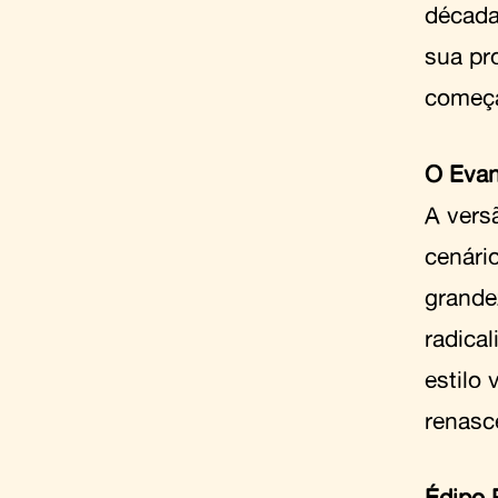
década
sua pr
começa
O Eva
A vers
cenári
grande
radica
estilo
renasc
Édipo 