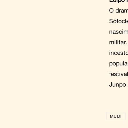
O dram
Sófocl
nascim
militar
incest
popula
festiv
Junpo 
MUBI