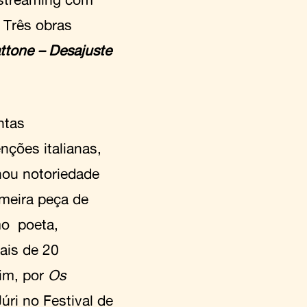
. Três obras
ttone – Desajuste
.
ntas
nções italianas,
hou notoriedade
imeira peça de
mo poeta,
mais de 20
lim, por
Os
úri no Festival de