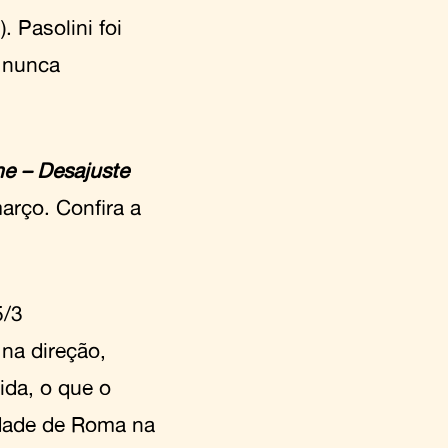
). Pasolini foi
 nunca
e – Desajuste
arço. Confira a
5/3
na direção,
ida, o que o
edade de Roma na