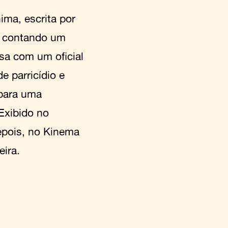
ma, escrita por
0, contando um
a com um oficial
de parricídio e
 para uma
Exibido no
depois, no Kinema
ira.