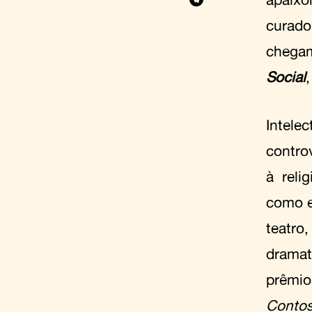
curado
chegam
Social
Intelec
contro
à reli
como e
teatro
dramatu
prêmio
Contos