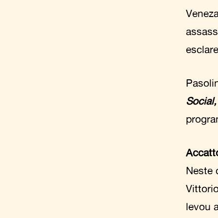
Veneza
assass
esclar
Pasoli
Social
progr
Accatt
Neste 
Vittor
levou 