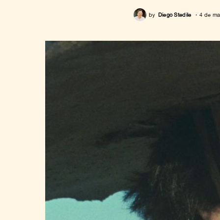
by
Diego Stedile
4 de ma