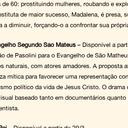
 de 60: prostituindo mulheres, roubando e exp
ostituta de maior sucesso, Madalena, é presa, s
 a diminuir, forçando-o a confrontar sua própria
ngelho Segundo São Mateus
– Disponível a part
ão de Pasolini para o Evangelho de São Matheu
os naturais, com atores amadores. A proposta 
za mítica para favorecer uma representação co
lismo político da vida de Jesus Cristo. O dram
 visual baseado tanto em documentários quanto 
entista.
Rei
– Disponível a partir de 29/3