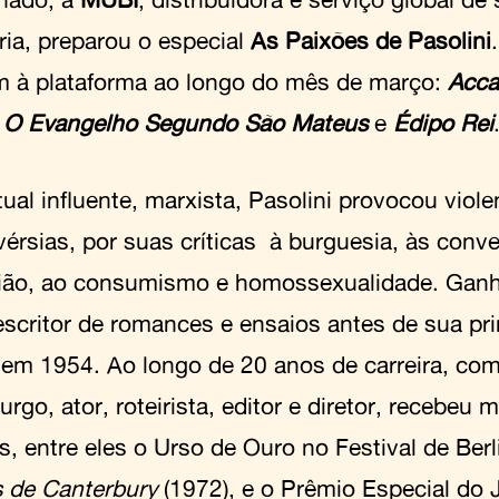
ria, preparou o especial
As Paixões de Pasolini
 à plataforma ao longo do mês de março:
Acca
,
O Evangelho Segundo São Mateus
e
Édipo Rei
tual influente, marxista, Pasolini provocou viole
vérsias, por suas críticas à burguesia, às conve
gião, ao consumismo e homossexualidade. Gan
scritor de romances e ensaios antes de sua pr
, em 1954. Ao longo de 20 anos de carreira, co
rgo, ator, roteirista, editor e diretor, recebeu 
s, entre eles o Urso de Ouro no Festival de Ber
 de Canterbury
(1972), e o Prêmio Especial do J