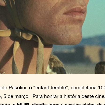
olo Pasolini, o “enfant terrible”, completaria 
, 5 de março. Para honrar a história deste cin
nado, a
MUBI
, distribuidora e serviço global d