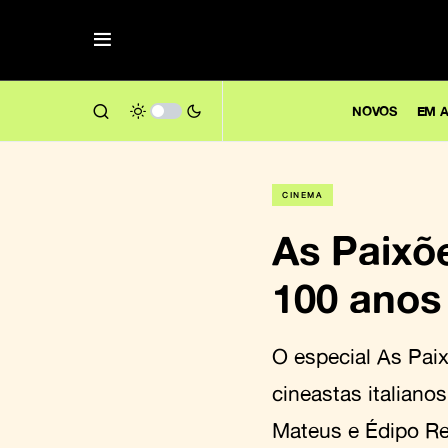
NOVOS
EM A
CINEMA
As Paixõe
100 anos 
O especial As Paix
cineastas italian
Mateus e Édipo Re