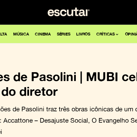
LTA
MÚSICA
CINEMA
SÉRIES
LIVROS
CRÍTICAS
OPINI
s de Pasolini | MUBI ce
do diretor
ões de Pasolini traz três obras icônicas de um
os: Accattone – Desajuste Social, O Evangelho 
i