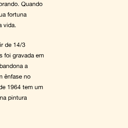
lorando. Quando
ua fortuna
 vida.
ir de 14/3
s foi gravada em
abandona a
m ênfase no
a de 1964 tem um
na pintura