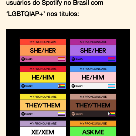
usuários do Spotify no Brasil com
‘LGBTQIAP+’ nos títulos: