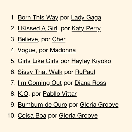
Born This Way
por
Lady Gaga
I Kissed A Girl
, por
Katy Perry
Believe
, por
Cher
Vogue
, por
Madonna
Girls Like Girls
por
Hayley Kiyoko
Sissy That Walk
por
RuPaul
I’m Coming Out
por
Diana Ross
K.O
. por
Pabllo Vittar
Bumbum de Ouro
por
Gloria Groove
Coisa Boa
por
Gloria Groove