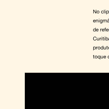
No cli
enigmá
de ref
Curiti
produt
toque 