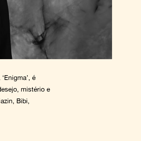
 ‘Enigma’, é
desejo, mistério e
zin, Bibi,