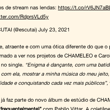
s de stream nas lendas:
https://t.co/rV6JN7aB
itter.com/RdprsVLd5y
UTAI (@escutai)
July 23, 2021
te, atraente e com uma ótica diferente do que o 
mado a ver nos projetos de CHAMELEO e Carol 
 no single.
“Enigma é dançante, com uma batida
 com ela, mostrar a minha música do meu jeito
ilidade e conquistando cada vez mais públicos”,
a já faz parte do novo álbum de estúdio de CH
“frequente(mente)”
com Pabllo Vittar. A coletân