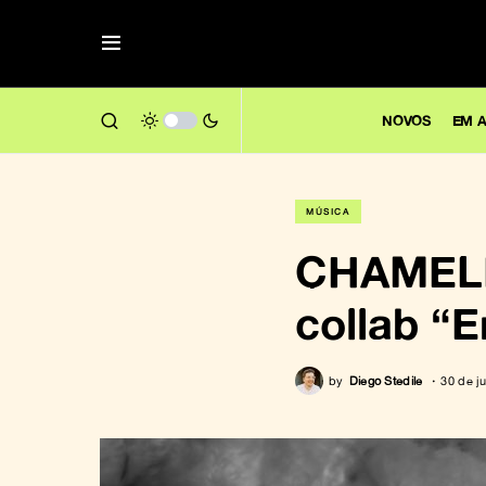
NOVOS
EM A
MÚSICA
CHAMELEO
collab “
by
Diego Stedile
30 de j