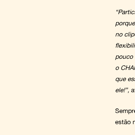
“Partic
porque
no cli
flexibi
pouco 
o CHAM
que es
ele!”,
a
Sempre
estão 