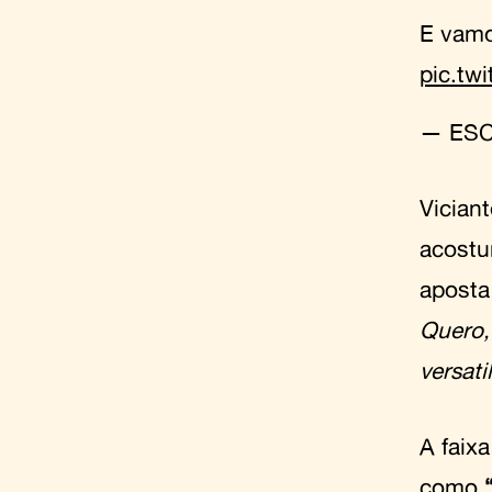
E vamo
pic.tw
— ESC
Vician
acostu
aposta
Quero,
versat
A faix
como