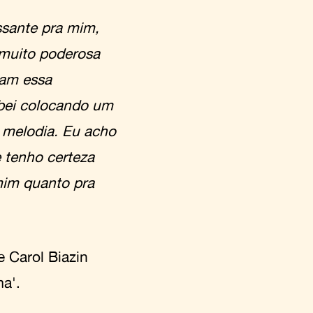
essante pra mim,
 muito poderosa
nam essa
cabei colocando um
 melodia. Eu acho
 tenho certeza
mim quanto pra
 Carol Biazin
a'.