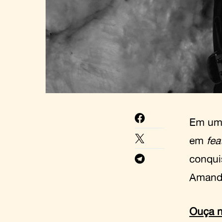
Em uma
em
fea
conqui
Amanda
Ouça n