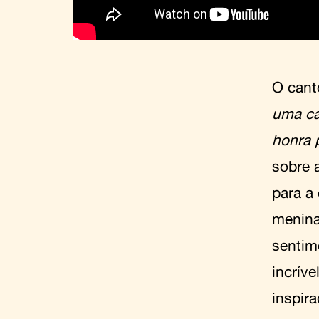
O cant
uma ca
honra 
sobre 
para a
menina
sentim
incrív
inspir