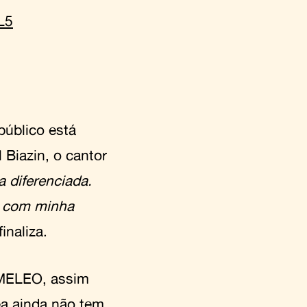
L5
público está
Biazin, o cantor
 diferenciada.
, com minha
finaliza.
AMELEO, assim
ea ainda não tem