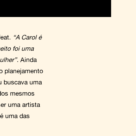
eat.
“A Carol é
eito foi uma
ulher”.
Ainda
 o planejamento
Eu buscava uma
e dos mesmos
er uma artista
 é uma das