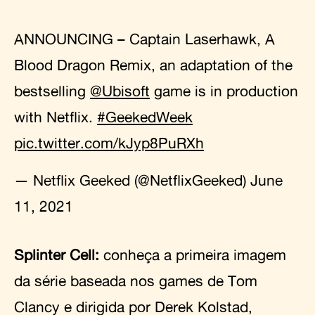
ANNOUNCING – Captain Laserhawk, A
Blood Dragon Remix, an adaptation of the
bestselling
@Ubisoft
game is in production
with Netflix.
#GeekedWeek
pic.twitter.com/kJyp8PuRXh
— Netflix Geeked (@NetflixGeeked)
June
11, 2021
Splinter Cell:
conheça a primeira imagem
da série baseada nos games de Tom
Clancy e dirigida por Derek Kolstad,