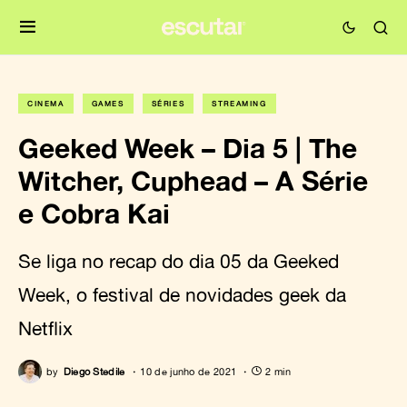
CINEMA
GAMES
SÉRIES
STREAMING
Geeked Week – Dia 5 | The
Witcher, Cuphead – A Série
e Cobra Kai
Se liga no recap do dia 05 da Geeked
Week, o festival de novidades geek da
Netflix
by
Diego Stedile
10 de junho de 2021
2 min