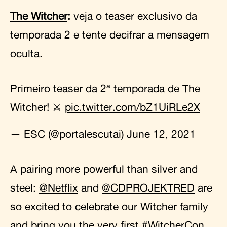
The Witcher
:
veja o teaser exclusivo da
temporada 2 e tente decifrar a mensagem
oculta.
Primeiro teaser da 2ª temporada de The
Witcher! ⚔️
pic.twitter.com/bZ1UiRLe2X
— ESC (@portalescutai)
June 12, 2021
A pairing more powerful than silver and
steel:
@Netflix
and
@CDPROJEKTRED
are
so excited to celebrate our Witcher family
and bring you the very first
#WitcherCon