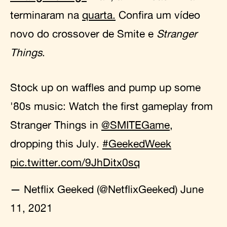
terminaram na
quarta.
Confira um vídeo
novo do crossover de Smite e
Stranger
Things
.
Stock up on waffles and pump up some
'80s music: Watch the first gameplay from
Stranger Things in
@SMITEGame
,
dropping this July.
#GeekedWeek
pic.twitter.com/9JhDitx0sq
— Netflix Geeked (@NetflixGeeked)
June
11, 2021