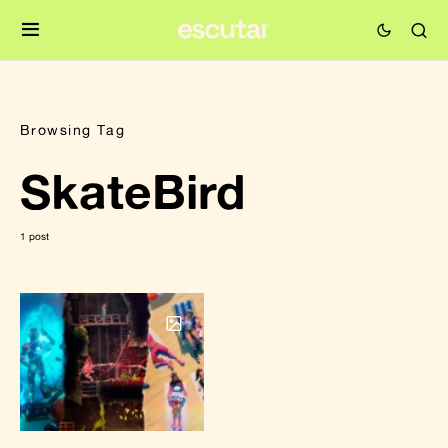
Browsing Tag
SkateBird
1 post