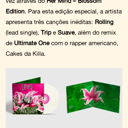
vez através do
Her Mind – Blossom
Edition
. Para esta edição especial, a artista
apresenta três canções inéditas:
Rolling
(lead single),
Trip
e
Suave
, além do remix
de
Ultimate One
com o rapper americano,
Cakes da Killa.