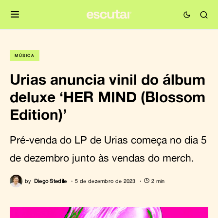
MÚSICA
Urias anuncia vinil do álbum
deluxe ‘HER MIND (Blossom
Edition)’
Pré-venda do LP de Urias começa no dia 5
de dezembro junto às vendas do merch.
by
Diego Stedile
5 de dezembro de 2023
2 min