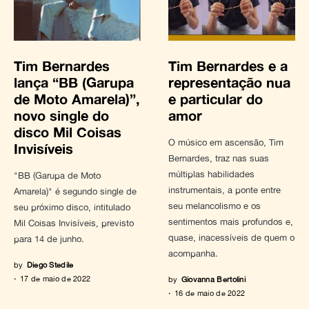
Tim Bernardes
Tim Bernardes e a
lança “BB (Garupa
representação nua
de Moto Amarela)”,
e particular do
novo single do
amor
disco Mil Coisas
O músico em ascensão, Tim
Invisíveis
Bernardes, traz nas suas
múltiplas habilidades
"BB (Garupa de Moto
instrumentais, a ponte entre
Amarela)" é segundo single de
seu melancolismo e os
seu próximo disco, intitulado
sentimentos mais profundos e,
Mil Coisas Invisíveis, previsto
quase, inacessíveis de quem o
para 14 de junho.
acompanha.
by
Diego Stedile
17 de maio de 2022
by
Giovanna Bertolini
16 de maio de 2022